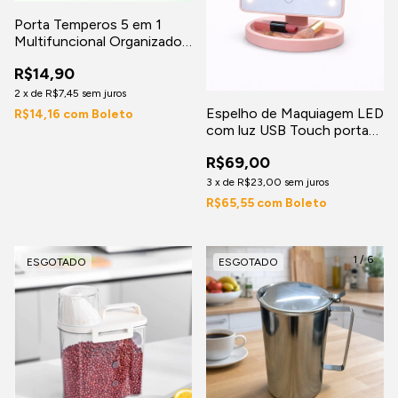
Porta Temperos 5 em 1
Multifuncional Organizador
de Condimentos
R$14,90
2
x
de
R$7,45
sem juros
Espelho de Maquiagem LED
R$14,16
com
Boleto
com luz USB Touch porta
objetos mesa
R$69,00
3
x
de
R$23,00
sem juros
R$65,55
com
Boleto
1
/
6
ESGOTADO
ESGOTADO