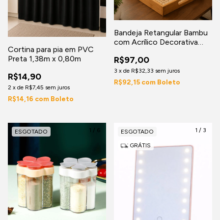
Bandeja Retangular Bambu
com Acrílico Decorativa
Cortina para pia em PVC
para Servir, Organizar e
Preta 1,38m x 0,80m
R$97,00
Decorar
3
x
de
R$32,33
sem juros
R$14,90
R$92,15
com
Boleto
2
x
de
R$7,45
sem juros
R$14,16
com
Boleto
1
/
6
1
/
3
ESGOTADO
ESGOTADO
GRÁTIS