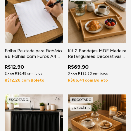
Folha Pautada para Fichário
Kit 2 Bandejas MDF Madeira
96 Folhas com Furos A4
Retangulares Decorativas
Refil Universitário
para Servir Café Organizar e
R$12,90
R$69,90
Decorar
2
x
de
R$6,45
sem juros
3
x
de
R$23,30
sem juros
R$12,26
com
Boleto
R$66,41
com
Boleto
1
/
4
ESGOTADO
ESGOTADO
GRÁTIS