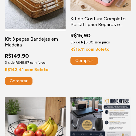
Kit de Costura Completo
Portátil para Reparos e
Viagens
R$15,90
Kit 3 peças Bandejas em
3
x
de
R$5,30
sem juros
Madeira
R$15,11
com
Boleto
R$149,90
3
x
de
R$49,97
sem juros
R$142,41
com
Boleto
Comprar
1
/
4
1
/
9