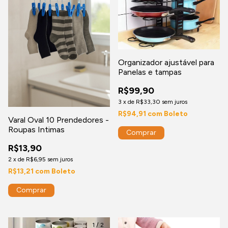
Organizador ajustável para
Panelas e tampas
R$99,90
3
x
de
R$33,30
sem juros
R$94,91
com
Boleto
Varal Oval 10 Prendedores -
Roupas Intimas
R$13,90
2
x
de
R$6,95
sem juros
R$13,21
com
Boleto
1
/
2