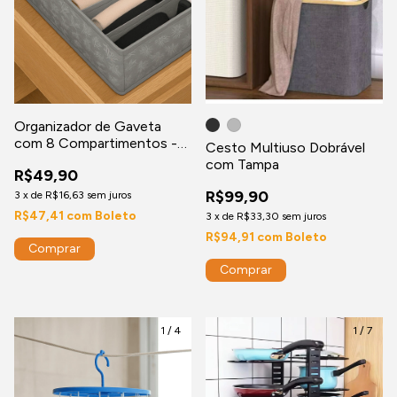
Organizador de Gaveta
com 8 Compartimentos -
Cesto Multiuso Dobrável
Cinza
com Tampa
R$49,90
R$99,90
3
x
de
R$16,63
sem juros
R$47,41
com
Boleto
3
x
de
R$33,30
sem juros
R$94,91
com
Boleto
Comprar
1
/
4
1
/
7