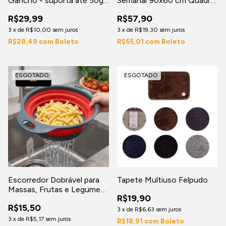
Gancho - suporta até 50g -
Semanal 90x60 cm Quadro
Ideal para pesar malas de
Branco Apagável
R$29,99
R$57,90
viagem
3
x
de
R$10,00
sem juros
3
x
de
R$19,30
sem juros
R$28,49
com
Boleto
R$55,01
com
Boleto
1
/
4
ESGOTADO
ESGOTADO
Escorredor Dobrável para
Tapete Multiuso Felpudo
Massas, Frutas e Legumes
R$19,90
24cm – Organização sem
R$15,50
Bagunça
3
x
de
R$6,63
sem juros
3
x
de
R$5,17
sem juros
R$18,91
com
Boleto