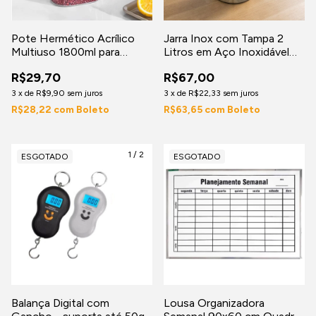
Pote Hermético Acrílico
Jarra Inox com Tampa 2
Multiuso 1800ml para
Litros em Aço Inoxidável
grãos, cereais, massas,
para Água, Suco e Chá -
R$29,70
R$67,00
biscoitos, temperos, frutas
Uso doméstico e
secas, café, chá e outr
profissional
3
x
de
R$9,90
sem juros
3
x
de
R$22,33
sem juros
R$28,22
com
Boleto
R$63,65
com
Boleto
1
/
2
ESGOTADO
ESGOTADO
Balança Digital com
Lousa Organizadora