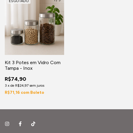
ESGOTADO
Kit 3 Potes em Vidro Com
Tampa - Inox
R$74,90
3
x
de
R$24,97
sem juros
R$71,16
com
Boleto