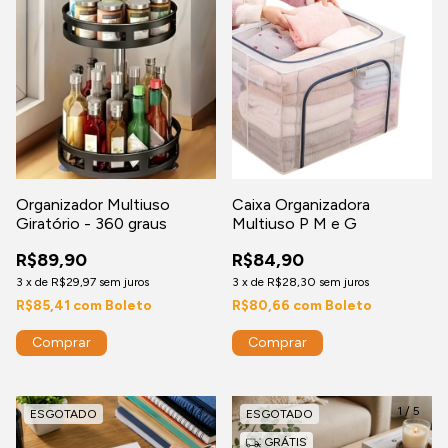
Organizador Multiuso
Caixa Organizadora
Giratório - 360 graus
Multiuso P M e G
R$89,90
R$84,90
3
x
de
R$29,97
sem juros
3
x
de
R$28,30
sem juros
R$85,41
com
Boleto
R$80,66
com
Boleto
Comprar
1
/
7
1
/
5
ESGOTADO
ESGOTADO
GRÁTIS