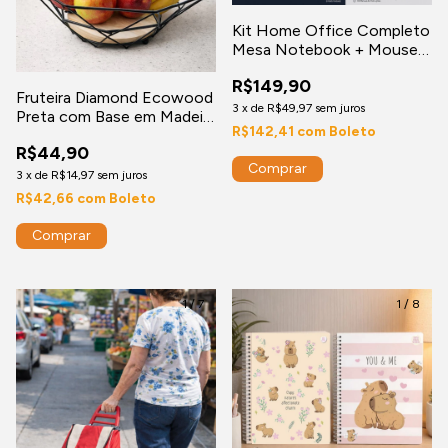
Kit Home Office Completo
Mesa Notebook + Mouse
Sem Fio 2.4GHz
R$149,90
Fruteira Diamond Ecowood
3
x
de
R$49,97
sem juros
Preta com Base em Madeira
R$142,41
com
Boleto
– Moderna e Elegante
R$44,90
3
x
de
R$14,97
sem juros
R$42,66
com
Boleto
1
/
7
1
/
8