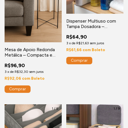
Dispenser Multiuso com
Tampa Dosadora –
Armazene Grãos, Líquidos
R$64,90
e Produtos de Limpeza
3
x
de
R$21,63
sem juros
Mesa de Apoio Redonda
R$61,66
com
Boleto
Metálica – Compacta e
Funcional - Mesa Lateral,
Comprar
R$96,90
Mesa Auxiliar, Decoração
moderna
3
x
de
R$32,30
sem juros
R$92,06
com
Boleto
1
/
5
1
/
9