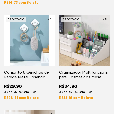
R$14,73
com
Boleto
1
/
4
1
/
5
ESGOTADO
ESGOTADO
Conjunto 6 Ganchos de
Organizador Multifuncional
Parede Metal Losango
para Cosméticos Mesa
suporta até 2kg - Branca
Papelaria – Compacto,
R$29,90
R$34,90
Resistente e Estiloso
3
x
de
R$9,97
sem juros
3
x
de
R$11,63
sem juros
R$28,41
com
Boleto
R$33,16
com
Boleto
1
/
3