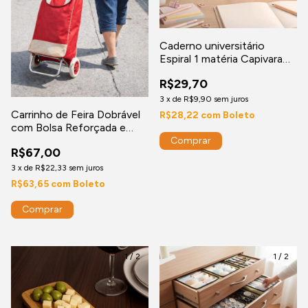
Caderno universitário
Espiral 1 matéria Capivara
com 80 Folhas
R$29,70
3
x
de
R$9,90
sem juros
Carrinho de Feira Dobrável
R$28,22
com
Boleto
com Bolsa Reforçada e
Rodas Grandes – Aço
R$67,00
Resistente
3
x
de
R$22,33
sem juros
R$63,65
com
Boleto
1
/
2
1
/
2