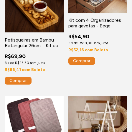
Kit com 4 Organizadores
para gavetas - Bege
R$54,90
Petisqueiras em Bambu
3
x
de
R$18,30
sem juros
Retangular 26cm – Kit com
R$52,16
com
Boleto
2 Peças Ecológicas e
R$69,90
Sofisticadas
3
x
de
R$23,30
sem juros
R$66,41
com
Boleto
1
/
7