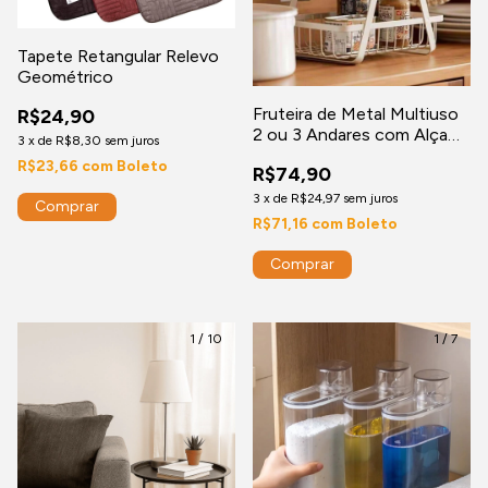
Tapete Retangular Relevo
Geométrico
Fruteira de Metal Multiuso
R$24,90
2 ou 3 Andares com Alça
3
x
de
R$8,30
sem juros
em Madeira
R$23,66
com
Boleto
R$74,90
3
x
de
R$24,97
sem juros
R$71,16
com
Boleto
Comprar
1
/
10
1
/
7