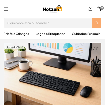
0
Bebês e Crianças
Jogos e Brinquedos
Cuidados Pessoais
ESGOTADO
1
/
7