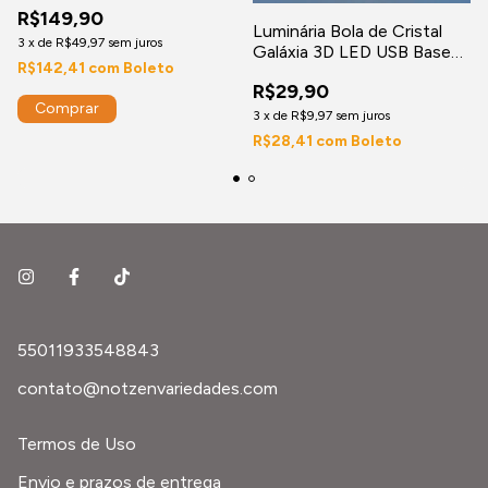
R$149,90
Luminária Bola de Cristal
3
x
de
R$49,97
sem juros
Galáxia 3D LED USB Base
R$142,41
com
Boleto
de Madeira Decorativa
R$29,90
3
x
de
R$9,97
sem juros
R$28,41
com
Boleto
55011933548843
contato@notzenvariedades.com
Termos de Uso
Envio e prazos de entrega