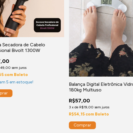
 Secadora de Cabelo
sional Bivolt 1300W
7,00
$49,00
sem juros
65
com
Boleto
tam
5
em estoque!
Balança Digital Eletrônica Vidr
180kg Multiuso
R$57,00
3
x
de
R$19,00
sem juros
R$54,15
com
Boleto