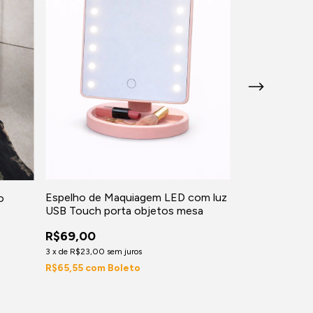
Balança Intel
– Controle C
Celular
R$47,00
3
x
de
R$15,67
sem
R$44,65
com
B
Espelho de Maquiagem LED com luz
o
USB Touch porta objetos mesa
R$69,00
3
x
de
R$23,00
sem juros
R$65,55
com
Boleto