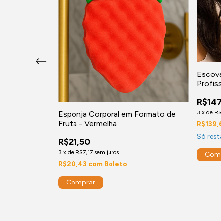
m com LED e
Escova
Profis
R$14
3
x
de
R
Esponja Corporal em Formato de
Fruta - Vermelha
R$139,
Só res
R$21,50
3
x
de
R$7,17
sem juros
R$20,43
com
Boleto