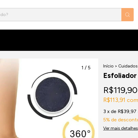
Início
>
Cuidados 
1
/
5
Esfoliador
R$119,90
R$113,91
co
3
x de
R$39,97
5% de descont
Ver mais detalhes