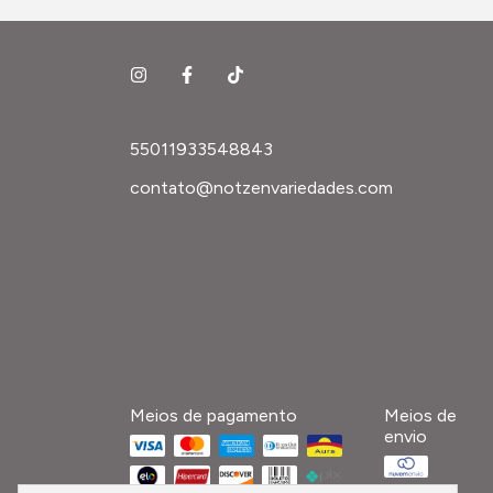
55011933548843
contato@notzenvariedades.com
Meios de pagamento
Meios de
envio