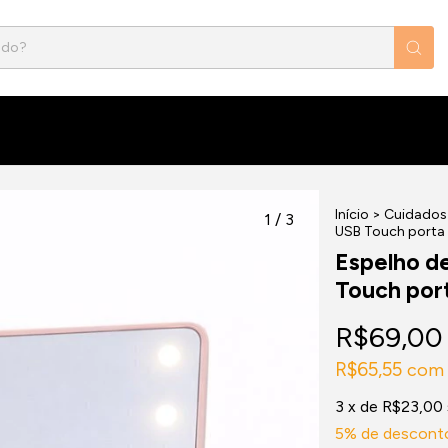
Início
>
Cuidados 
1
/
3
USB Touch porta
Espelho d
Touch por
R$69,00
R$65,55
com
3
x de
R$23,00
5% de descont