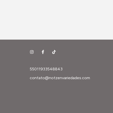
55011933548843
contato@notzenvariedades.com