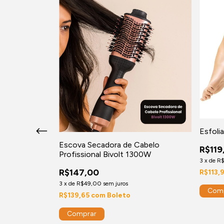
Esfolia
luetooth 140kg
Escova Secadora de Cabelo
R$119
do Corpo pelo
Profissional Bivolt 1300W
3
x
de
R$
R$147,00
R$113,
3
x
de
R$49,00
sem juros
R$139,65
com
Boleto